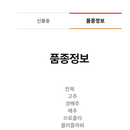
품종정보
신품종
품종정보
전체
고추
양배추
배추
브로콜리
콜리플라워