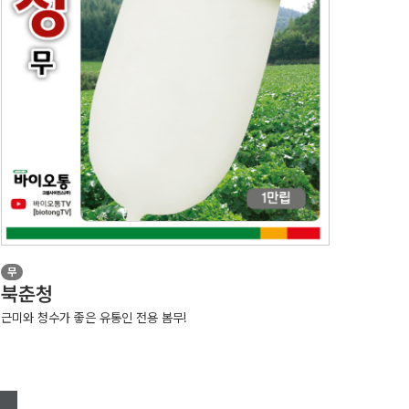
무
북춘청
근미와 청수가 좋은 유통인 전용 봄무!