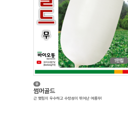
무
썸머골드
근 맻힘이 우수하고 수량성이 뛰어난 여름무!