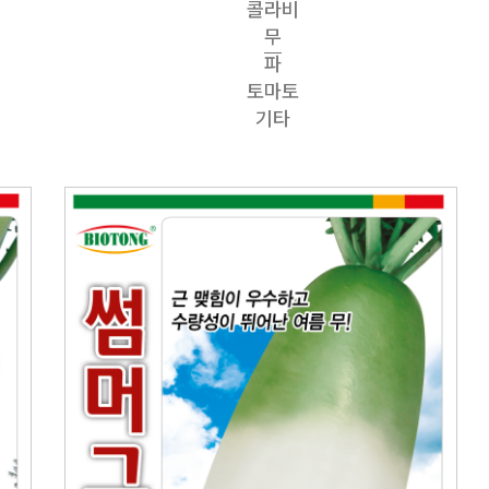
콜라비
무
파
토마토
기타